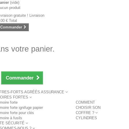
anier
(vide)
ucun produit
ivraison gratuite !
Livraison
,00 €
Total
Commander
ans votre panier.
Commander
FRES-FORTS AGRÉÉS ASSURANCE
OIRES FORTES
moire forte
COMMENT
moire forte ignifuge papier
CHOISIR SON
moire forte pour clés
COFFRE ?
moire à fusils
CYLINDRES
TE SÉCURITÉ
 SOMMES-NOUS ?