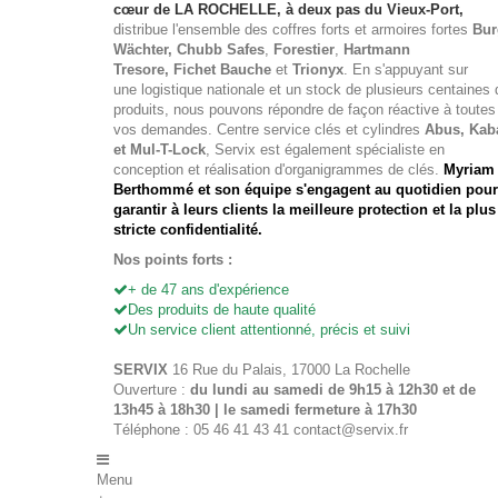
cœur de LA ROCHELLE, à deux pas du Vieux-Port,
distribue l'ensemble des
coffres forts
et
armoires fortes
Bur
Wächter
, Chubb Safes
,
Forestier
,
Hartmann
Tresore, Fichet Bauche
et
Trionyx
. En s'appuyant sur
une logistique nationale et un stock de plusieurs centaines 
produits, nous pouvons répondre de façon réactive à toutes
vos demandes. Centre service clés et cylindres
Abus, Kab
et Mul-T-Lock
, Servix est également spécialiste en
conception et réalisation d'organigrammes de clés.
Myriam
Berthommé et son équipe s'engagent au quotidien pour
garantir à leurs clients la meilleure protection et la plus
stricte confidentialité.
Nos points forts :
+ de 47 ans d'expérience
Des produits de haute qualité
Un service client attentionné, précis et suivi
SERVIX
16 Rue du Palais, 17000 La Rochelle
Ouverture :
du lundi au samedi de 9h15 à 12h30 et de
13h45 à 18h30 | le samedi fermeture à 17h30
Téléphone : 05 46 41 43 41
contact@servix.fr
Menu