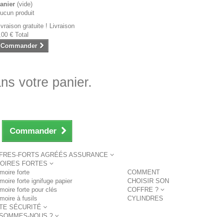
anier
(vide)
ucun produit
ivraison gratuite !
Livraison
,00 €
Total
Commander
ans votre panier.
Commander
FRES-FORTS AGRÉÉS ASSURANCE
OIRES FORTES
moire forte
COMMENT
moire forte ignifuge papier
CHOISIR SON
moire forte pour clés
COFFRE ?
moire à fusils
CYLINDRES
TE SÉCURITÉ
 SOMMES-NOUS ?