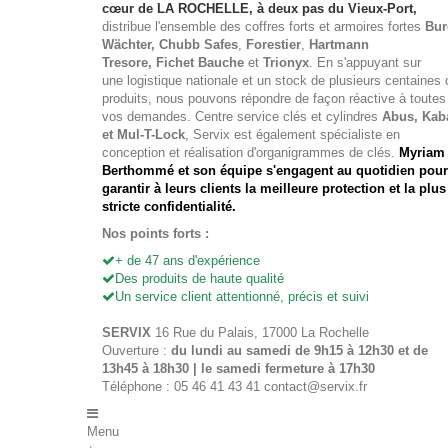
cœur de LA ROCHELLE, à deux pas du Vieux-Port,
distribue l'ensemble des
coffres forts
et
armoires fortes
Bur
Wächter
, Chubb Safes
,
Forestier
,
Hartmann
Tresore, Fichet Bauche
et
Trionyx
. En s'appuyant sur
une logistique nationale et un stock de plusieurs centaines 
produits, nous pouvons répondre de façon réactive à toutes
vos demandes. Centre service clés et cylindres
Abus, Kab
et Mul-T-Lock
, Servix est également spécialiste en
conception et réalisation d'organigrammes de clés.
Myriam
Berthommé et son équipe s'engagent au quotidien pour
garantir à leurs clients la meilleure protection et la plus
stricte confidentialité.
Nos points forts :
+ de 47 ans d'expérience
Des produits de haute qualité
Un service client attentionné, précis et suivi
SERVIX
16 Rue du Palais, 17000 La Rochelle
Ouverture :
du lundi au samedi de 9h15 à 12h30 et de
13h45 à 18h30 | le samedi fermeture à 17h30
Téléphone : 05 46 41 43 41
contact@servix.fr
Menu