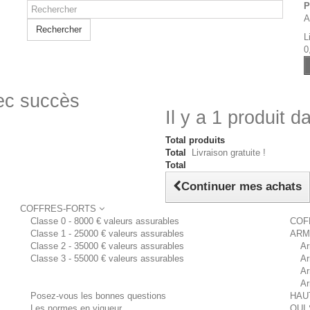
P
A
Rechercher
L
0
vec succès
Il y a 1 produit d
Total produits
Total
Livraison gratuite !
Total
Continuer mes achats
COFFRES-FORTS
Classe 0 - 8000 € valeurs assurables
COF
Classe 1 - 25000 € valeurs assurables
ARM
Classe 2 - 35000 € valeurs assurables
Ar
Classe 3 - 55000 € valeurs assurables
Ar
Ar
Ar
Posez-vous les bonnes questions
HAU
Les normes en vigueur
QUI