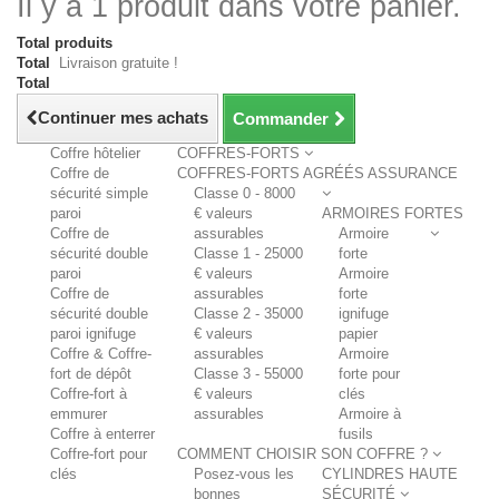
Il y a 1 produit dans votre panier.
Total produits
Total
Livraison gratuite !
Total
Continuer mes achats
Commander
Coffre hôtelier
COFFRES-FORTS
Coffre de
COFFRES-FORTS AGRÉÉS ASSURANCE
sécurité simple
Classe 0 - 8000
paroi
€ valeurs
ARMOIRES FORTES
Coffre de
assurables
Armoire
sécurité double
Classe 1 - 25000
forte
paroi
€ valeurs
Armoire
Coffre de
assurables
forte
sécurité double
Classe 2 - 35000
ignifuge
paroi ignifuge
€ valeurs
papier
Coffre & Coffre-
assurables
Armoire
fort de dépôt
Classe 3 - 55000
forte pour
Coffre-fort à
€ valeurs
clés
emmurer
assurables
Armoire à
Coffre à enterrer
fusils
Coffre-fort pour
COMMENT CHOISIR SON COFFRE ?
clés
Posez-vous les
CYLINDRES HAUTE
bonnes
SÉCURITÉ