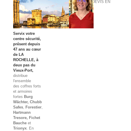
DEVIS EN
LIGNE
Servix votre
centre sécurité,
présent depuis
47 ans au cœur
de LA
ROCHELLE, à
deux pas du
Vieux-Port,
distribue
l'ensemble
des
coffres forts
et
armoires
fortes
Burg
Wächter
, Chubb
Safes
,
Forestier
,
Hartmann
Tresore, Fichet
Bauche
et
Trionyx
. En