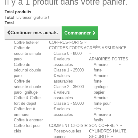
Il y a 1 produit dans votre panier.
Total produits
Total
Livraison gratuite !
Total
Continuer mes achats
Commander
Coffre hôtelier
COFFRES-FORTS
Coffre de
COFFRES-FORTS AGRÉÉS ASSURANCE
sécurité simple
Classe 0 - 8000
paroi
€ valeurs
ARMOIRES FORTES
Coffre de
assurables
Armoire
sécurité double
Classe 1 - 25000
forte
paroi
€ valeurs
Armoire
Coffre de
assurables
forte
sécurité double
Classe 2 - 35000
ignifuge
paroi ignifuge
€ valeurs
papier
Coffre & Coffre-
assurables
Armoire
fort de dépôt
Classe 3 - 55000
forte pour
Coffre-fort à
€ valeurs
clés
emmurer
assurables
Armoire à
Coffre à enterrer
fusils
Coffre-fort pour
COMMENT CHOISIR SON COFFRE ?
clés
Posez-vous les
CYLINDRES HAUTE
bonnes
SÉCURITÉ