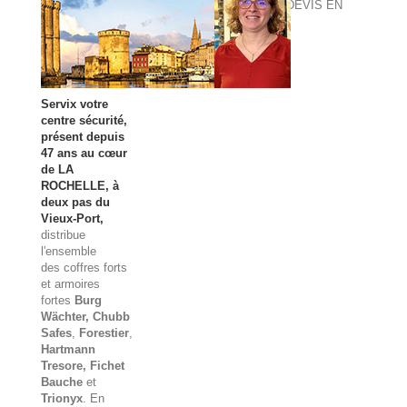
DEVIS EN
LIGNE
Servix votre
centre sécurité,
présent depuis
47 ans au cœur
de LA
ROCHELLE, à
deux pas du
Vieux-Port,
distribue
l'ensemble
des
coffres forts
et
armoires
fortes
Burg
Wächter
, Chubb
Safes
,
Forestier
,
Hartmann
Tresore, Fichet
Bauche
et
Trionyx
. En