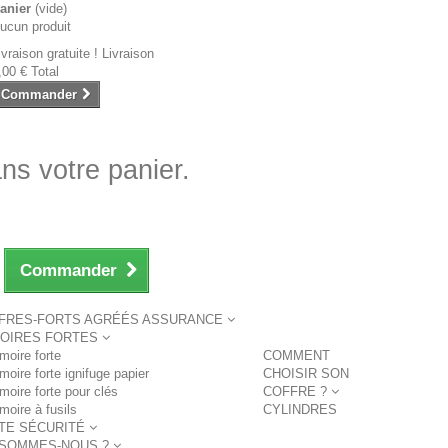
anier
(vide)
ucun produit
ivraison gratuite !
Livraison
,00 €
Total
Commander
ans votre panier.
Commander
FRES-FORTS AGRÉÉS ASSURANCE
OIRES FORTES
moire forte
COMMENT
moire forte ignifuge papier
CHOISIR SON
moire forte pour clés
COFFRE ?
moire à fusils
CYLINDRES
TE SÉCURITÉ
 SOMMES-NOUS ?