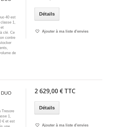
Détails
Duo 40 est
classe 1,
 et
Ajouter à ma liste d'envies
 à clé. Ce
ion contre
 stocker
ents,
 volume de
2 629,00 € TTC
T DUO
Détails
 Tresore
asse 1,
 € et est
Ajouter à ma liste d'envies
ois une