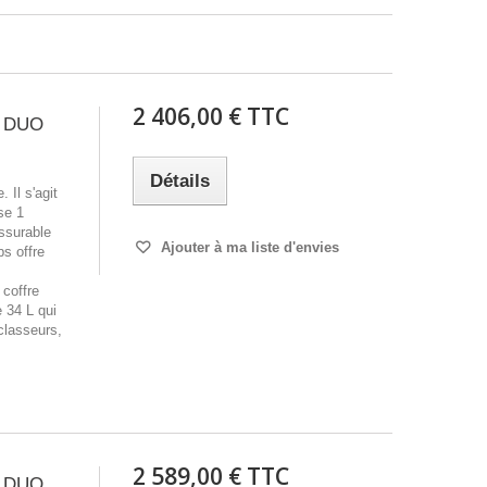
2 406,00 € TTC
T DUO
Détails
 Il s'agit
se 1
assurable
Ajouter à ma liste d'envies
ps offre
 coffre
 34 L qui
classeurs,
2 589,00 € TTC
T DUO