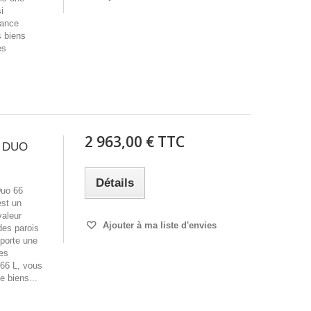
i
nance
s biens
es
2 963,00 € TTC
T DUO
Détails
Duo 66
est un
valeur
Ajouter à ma liste d'envies
des parois
pporte une
les
 66 L, vous
e biens...