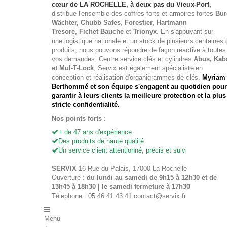
cœur de LA ROCHELLE, à deux pas du Vieux-Port,
distribue l'ensemble des
coffres forts
et
armoires fortes
Bur
Wächter
, Chubb Safes
,
Forestier
,
Hartmann
Tresore, Fichet Bauche
et
Trionyx
. En s'appuyant sur
une logistique nationale et un stock de plusieurs centaines 
produits, nous pouvons répondre de façon réactive à toutes
vos demandes. Centre service clés et cylindres
Abus, Kab
et Mul-T-Lock
, Servix est également spécialiste en
conception et réalisation d'organigrammes de clés.
Myriam
Berthommé et son équipe s'engagent au quotidien pour
garantir à leurs clients la meilleure protection et la plus
stricte confidentialité.
Nos points forts :
+ de 47 ans d'expérience
Des produits de haute qualité
Un service client attentionné, précis et suivi
SERVIX
16 Rue du Palais, 17000 La Rochelle
Ouverture :
du lundi au samedi de 9h15 à 12h30 et de
13h45 à 18h30 | le samedi fermeture à 17h30
Téléphone : 05 46 41 43 41
contact@servix.fr
Menu