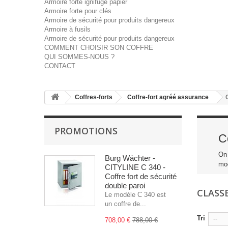
Armoire forte ignifuge papier
Armoire forte pour clés
Armoire de sécurité pour produits dangereux
Armoire à fusils
Armoire de sécurité pour produits dangereux
COMMENT CHOISIR SON COFFRE
QUI SOMMES-NOUS ?
CONTACT
Coffres-forts
Coffre-fort agréé assurance
PROMOTIONS
C
On 
Burg Wächter -
mod
CITYLINE C 340 -
Coffre fort de sécurité
double paroi
CLASSE
Le modèle C 340 est
un coffre de...
Tri
--
708,00 €
788,00 €