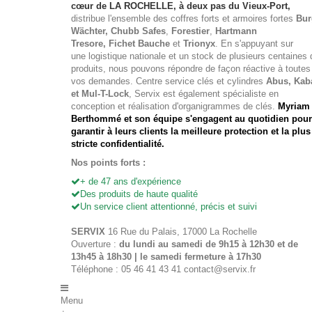
cœur de LA ROCHELLE, à deux pas du Vieux-Port,
distribue l'ensemble des
coffres forts
et
armoires fortes
Bur
Wächter
, Chubb Safes
,
Forestier
,
Hartmann
Tresore, Fichet Bauche
et
Trionyx
. En s'appuyant sur
une logistique nationale et un stock de plusieurs centaines 
produits, nous pouvons répondre de façon réactive à toutes
vos demandes. Centre service clés et cylindres
Abus, Kab
et Mul-T-Lock
, Servix est également spécialiste en
conception et réalisation d'organigrammes de clés.
Myriam
Berthommé et son équipe s'engagent au quotidien pour
garantir à leurs clients la meilleure protection et la plus
stricte confidentialité.
Nos points forts :
+ de 47 ans d'expérience
Des produits de haute qualité
Un service client attentionné, précis et suivi
SERVIX
16 Rue du Palais, 17000 La Rochelle
Ouverture :
du lundi au samedi de 9h15 à 12h30 et de
13h45 à 18h30 | le samedi fermeture à 17h30
Téléphone : 05 46 41 43 41
contact@servix.fr
Menu