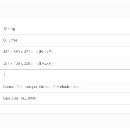
127 Kg
66 Litres
482 x 589 x 471 mm (HxLxP)
397 x 489 x 339 mm (HxLxP)
1
Serrure électronique, clé ou clé + électronique
Gris clair RAL 9006