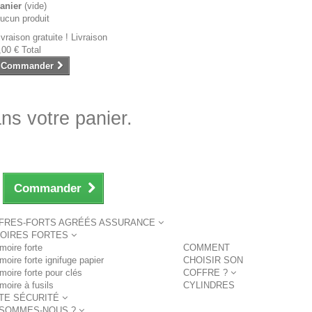
anier
(vide)
ucun produit
ivraison gratuite !
Livraison
,00 €
Total
Commander
ans votre panier.
Commander
FRES-FORTS AGRÉÉS ASSURANCE
OIRES FORTES
moire forte
COMMENT
moire forte ignifuge papier
CHOISIR SON
moire forte pour clés
COFFRE ?
moire à fusils
CYLINDRES
TE SÉCURITÉ
 SOMMES-NOUS ?