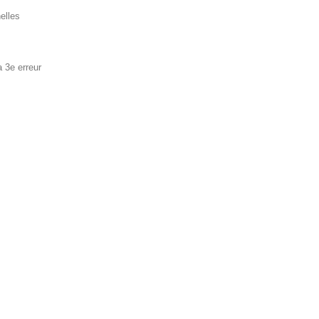
nelles
a 3e erreur