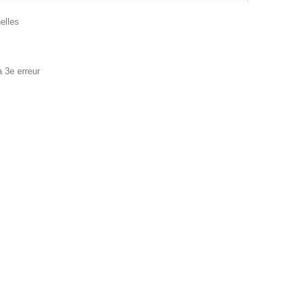
nelles
a 3e erreur