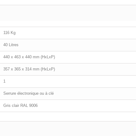
116 Kg
40 Litres
440 x 463 x 440 mm (HxLxP)
357 x 365 x 314 mm (HxLxP)
1
Serrure électronique ou à clé
Gris clair RAL 9006