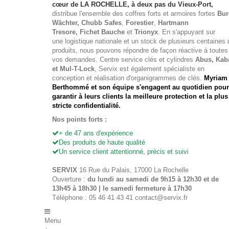
cœur de LA ROCHELLE, à deux pas du Vieux-Port,
distribue l'ensemble des
coffres forts
et
armoires fortes
Bur
Wächter
, Chubb Safes
,
Forestier
,
Hartmann
Tresore, Fichet Bauche
et
Trionyx
. En s'appuyant sur
une logistique nationale et un stock de plusieurs centaines 
produits, nous pouvons répondre de façon réactive à toutes
vos demandes. Centre service clés et cylindres
Abus, Kab
et Mul-T-Lock
, Servix est également spécialiste en
conception et réalisation d'organigrammes de clés.
Myriam
Berthommé et son équipe s'engagent au quotidien pour
garantir à leurs clients la meilleure protection et la plus
stricte confidentialité.
Nos points forts :
+ de 47 ans d'expérience
Des produits de haute qualité
Un service client attentionné, précis et suivi
SERVIX
16 Rue du Palais, 17000 La Rochelle
Ouverture :
du lundi au samedi de 9h15 à 12h30 et de
13h45 à 18h30 | le samedi fermeture à 17h30
Téléphone : 05 46 41 43 41
contact@servix.fr
Menu