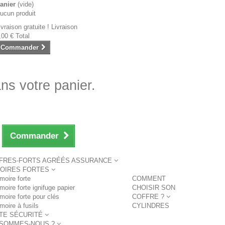
anier
(vide)
ucun produit
ivraison gratuite !
Livraison
,00 €
Total
Commander
ans votre panier.
Commander
FRES-FORTS AGRÉÉS ASSURANCE
OIRES FORTES
moire forte
COMMENT
moire forte ignifuge papier
CHOISIR SON
moire forte pour clés
COFFRE ?
moire à fusils
CYLINDRES
TE SÉCURITÉ
 SOMMES-NOUS ?