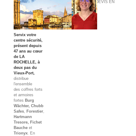
DEVIS EN
LIGNE
Servix votre
centre sécurité,
présent depuis
47 ans au cœur
de LA
ROCHELLE, à
deux pas du
Vieux-Port,
distribue
l'ensemble
des
coffres forts
et
armoires
fortes
Burg
Wächter
, Chubb
Safes
,
Forestier
,
Hartmann
Tresore, Fichet
Bauche
et
Trionyx
. En