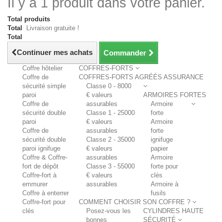
Il y a 1 produit dans votre panier.
Total produits
Total
Livraison gratuite !
Total
Continuer mes achats
Commander
Coffre hôtelier
COFFRES-FORTS
Coffre de
COFFRES-FORTS AGRÉÉS ASSURANCE
sécurité simple
Classe 0 - 8000
paroi
€ valeurs
ARMOIRES FORTES
Coffre de
assurables
Armoire
sécurité double
Classe 1 - 25000
forte
paroi
€ valeurs
Armoire
Coffre de
assurables
forte
sécurité double
Classe 2 - 35000
ignifuge
paroi ignifuge
€ valeurs
papier
Coffre & Coffre-
assurables
Armoire
fort de dépôt
Classe 3 - 55000
forte pour
Coffre-fort à
€ valeurs
clés
emmurer
assurables
Armoire à
Coffre à enterrer
fusils
Coffre-fort pour
COMMENT CHOISIR SON COFFRE ?
clés
Posez-vous les
CYLINDRES HAUTE
bonnes
SÉCURITÉ