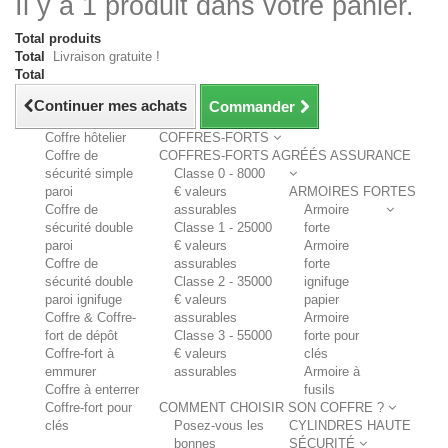
Il y a 1 produit dans votre panier.
Total produits
Total
Livraison gratuite !
Total
Continuer mes achats
Commander
Coffre hôtelier
COFFRES-FORTS
Coffre de
COFFRES-FORTS AGRÉÉS ASSURANCE
sécurité simple
Classe 0 - 8000
paroi
€ valeurs
ARMOIRES FORTES
Coffre de
assurables
Armoire
sécurité double
Classe 1 - 25000
forte
paroi
€ valeurs
Armoire
Coffre de
assurables
forte
sécurité double
Classe 2 - 35000
ignifuge
paroi ignifuge
€ valeurs
papier
Coffre & Coffre-
assurables
Armoire
fort de dépôt
Classe 3 - 55000
forte pour
Coffre-fort à
€ valeurs
clés
emmurer
assurables
Armoire à
Coffre à enterrer
fusils
Coffre-fort pour
COMMENT CHOISIR SON COFFRE ?
clés
Posez-vous les
CYLINDRES HAUTE
bonnes
SÉCURITÉ