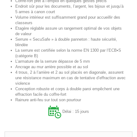
Coffre-fort prêt à l’emploi en quelques gestes précis
Endroit sûr pour les documents, l’argent, les bijoux et jusqu’à
5 armes à canon court
Volume intérieur est suffisamment grand pour accueillir des
classeurs
Etagère réglable assure un rangement optimal de vos objets
de valeur
Serrure « SecuSafe » à double panneton : haute sécurité,
blindée
La serrure est certifiée selon la norme EN 1300 par l’ECB•S
(catégorie B)
L’armature de la serrure dépasse de 5 mm
Ancrage au mur arrière possible et au sol
4 trous, 2 à l’arrière et 2 au sol placés en diagonale, assurent
une résistance maximum en cas de tentative d’effraction avec
violence
Conception robuste et corps à double paroi empêchent une
effraction facile du coffre-fort
Rainure anti-feu sur tout son pourtour
Délai :
15
jours