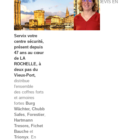
DEVIS EN
LIGNE
Servix votre
centre sécurité,
présent depuis
47 ans au cœur
de LA
ROCHELLE, à
deux pas du
Vieux-Port,
distribue
l'ensemble
des
coffres forts
et
armoires
fortes
Burg
Wächter
, Chubb
Safes
,
Forestier
,
Hartmann
Tresore, Fichet
Bauche
et
Trionyx
. En