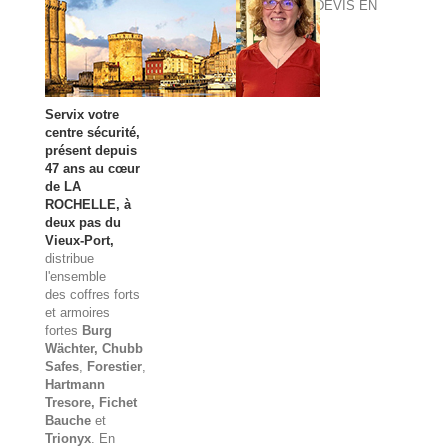
DEVIS EN
LIGNE
Servix votre
centre sécurité,
présent depuis
47 ans au cœur
de LA
ROCHELLE, à
deux pas du
Vieux-Port,
distribue
l'ensemble
des
coffres forts
et
armoires
fortes
Burg
Wächter
, Chubb
Safes
,
Forestier
,
Hartmann
Tresore, Fichet
Bauche
et
Trionyx
. En