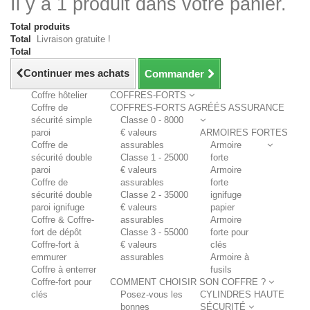
Il y a 1 produit dans votre panier.
Total produits
Total
Livraison gratuite !
Total
Continuer mes achats
Commander
Coffre hôtelier
COFFRES-FORTS
Coffre de
COFFRES-FORTS AGRÉÉS ASSURANCE
sécurité simple
Classe 0 - 8000
paroi
€ valeurs
ARMOIRES FORTES
Coffre de
assurables
Armoire
sécurité double
Classe 1 - 25000
forte
paroi
€ valeurs
Armoire
Coffre de
assurables
forte
sécurité double
Classe 2 - 35000
ignifuge
paroi ignifuge
€ valeurs
papier
Coffre & Coffre-
assurables
Armoire
fort de dépôt
Classe 3 - 55000
forte pour
Coffre-fort à
€ valeurs
clés
emmurer
assurables
Armoire à
Coffre à enterrer
fusils
Coffre-fort pour
COMMENT CHOISIR SON COFFRE ?
clés
Posez-vous les
CYLINDRES HAUTE
bonnes
SÉCURITÉ