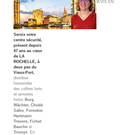
DEVIS EN
LIGNE
Servix votre
centre sécurité,
présent depuis
47 ans au cœur
de LA
ROCHELLE, à
deux pas du
Vieux-Port,
distribue
l'ensemble
des
coffres forts
et
armoires
fortes
Burg
Wächter
, Chubb
Safes
,
Forestier
,
Hartmann
Tresore, Fichet
Bauche
et
Trionyx
. En