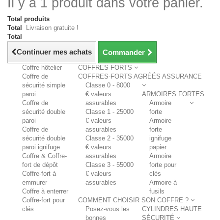
Il y a 1 produit dans votre panier.
Total produits
Total
Livraison gratuite !
Total
Continuer mes achats
Commander
Coffre hôtelier
COFFRES-FORTS
Coffre de
COFFRES-FORTS AGRÉÉS ASSURANCE
sécurité simple
Classe 0 - 8000
paroi
€ valeurs
ARMOIRES FORTES
Coffre de
assurables
Armoire
sécurité double
Classe 1 - 25000
forte
paroi
€ valeurs
Armoire
Coffre de
assurables
forte
sécurité double
Classe 2 - 35000
ignifuge
paroi ignifuge
€ valeurs
papier
Coffre & Coffre-
assurables
Armoire
fort de dépôt
Classe 3 - 55000
forte pour
Coffre-fort à
€ valeurs
clés
emmurer
assurables
Armoire à
Coffre à enterrer
fusils
Coffre-fort pour
COMMENT CHOISIR SON COFFRE ?
clés
Posez-vous les
CYLINDRES HAUTE
bonnes
SÉCURITÉ