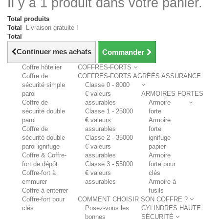
Il y a 1 produit dans votre panier.
Total produits
Total
Livraison gratuite !
Total
Continuer mes achats
Commander
Coffre hôtelier
COFFRES-FORTS
Coffre de
COFFRES-FORTS AGRÉÉS ASSURANCE
sécurité simple
Classe 0 - 8000
paroi
€ valeurs
ARMOIRES FORTES
Coffre de
assurables
Armoire
sécurité double
Classe 1 - 25000
forte
paroi
€ valeurs
Armoire
Coffre de
assurables
forte
sécurité double
Classe 2 - 35000
ignifuge
paroi ignifuge
€ valeurs
papier
Coffre & Coffre-
assurables
Armoire
fort de dépôt
Classe 3 - 55000
forte pour
Coffre-fort à
€ valeurs
clés
emmurer
assurables
Armoire à
Coffre à enterrer
fusils
Coffre-fort pour
COMMENT CHOISIR SON COFFRE ?
clés
Posez-vous les
CYLINDRES HAUTE
bonnes
SÉCURITÉ