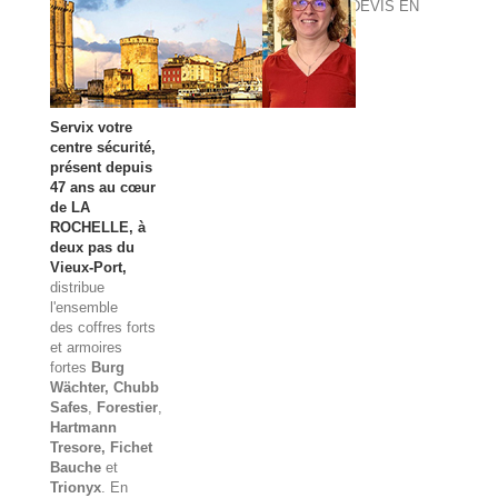
DEVIS EN
LIGNE
Servix votre
centre sécurité,
présent depuis
47 ans au cœur
de LA
ROCHELLE, à
deux pas du
Vieux-Port,
distribue
l'ensemble
des
coffres forts
et
armoires
fortes
Burg
Wächter
, Chubb
Safes
,
Forestier
,
Hartmann
Tresore, Fichet
Bauche
et
Trionyx
. En