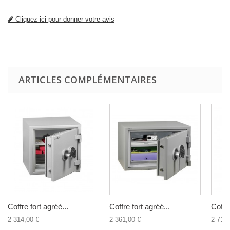
Cliquez ici pour donner votre avis
ARTICLES COMPLÉMENTAIRES
Coffre fort agréé...
Coffre fort agréé...
Coffre
2 314,00 €
2 361,00 €
2 717,