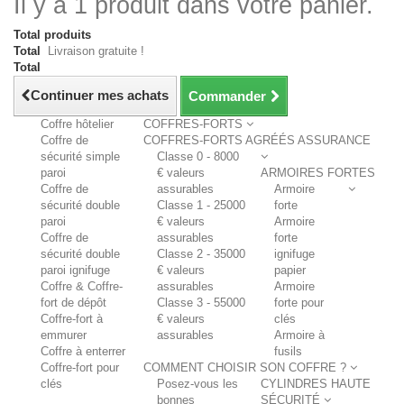
Il y a 1 produit dans votre panier.
Total produits
Total
Livraison gratuite !
Total
Continuer mes achats
Commander
Coffre hôtelier
COFFRES-FORTS
Coffre de
COFFRES-FORTS AGRÉÉS ASSURANCE
sécurité simple
Classe 0 - 8000
paroi
€ valeurs
ARMOIRES FORTES
Coffre de
assurables
Armoire
sécurité double
Classe 1 - 25000
forte
paroi
€ valeurs
Armoire
Coffre de
assurables
forte
sécurité double
Classe 2 - 35000
ignifuge
paroi ignifuge
€ valeurs
papier
Coffre & Coffre-
assurables
Armoire
fort de dépôt
Classe 3 - 55000
forte pour
Coffre-fort à
€ valeurs
clés
emmurer
assurables
Armoire à
Coffre à enterrer
fusils
Coffre-fort pour
COMMENT CHOISIR SON COFFRE ?
clés
Posez-vous les
CYLINDRES HAUTE
bonnes
SÉCURITÉ