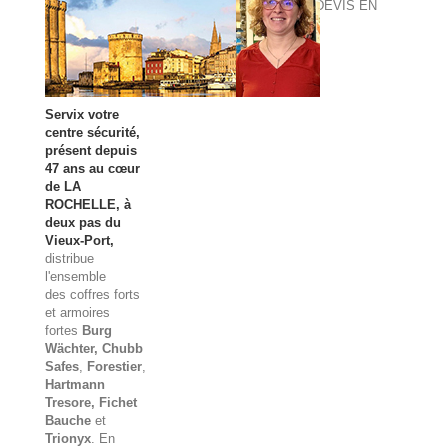
DEVIS EN
LIGNE
Servix votre
centre sécurité,
présent depuis
47 ans au cœur
de LA
ROCHELLE, à
deux pas du
Vieux-Port,
distribue
l'ensemble
des
coffres forts
et
armoires
fortes
Burg
Wächter
, Chubb
Safes
,
Forestier
,
Hartmann
Tresore, Fichet
Bauche
et
Trionyx
. En