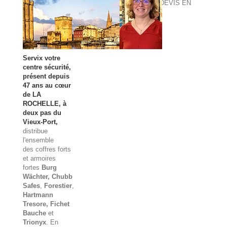
DEVIS EN
LIGNE
Servix votre
centre sécurité,
présent depuis
47 ans au cœur
de LA
ROCHELLE, à
deux pas du
Vieux-Port,
distribue
l'ensemble
des
coffres forts
et
armoires
fortes
Burg
Wächter
, Chubb
Safes
,
Forestier
,
Hartmann
Tresore, Fichet
Bauche
et
Trionyx
. En