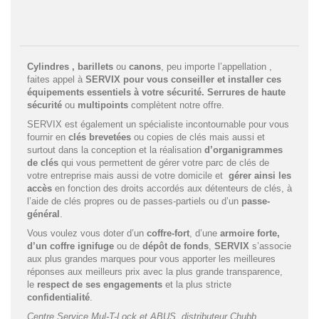
Cylindres
, barillets
ou
canons
, peu importe l’appellation ,
faites appel à
SERVIX
pour vous conseiller et installer ces
équipements essentiels à votre sécurité.
Serrures de haute
sécurité
ou
multipoints
complètent notre offre.
SERVIX est également un spécialiste incontournable pour vous
fournir en
clés brevetées
ou copies de clés mais aussi et
surtout dans la conception et la réalisation
d’organigrammes
de clés
qui vous permettent de gérer votre parc de clés de
votre entreprise mais aussi de votre domicile et
gérer ainsi les
accès
en fonction des droits accordés aux détenteurs de clés, à
l’aide de clés propres ou de passes-partiels ou d’un
passe-
général
.
Vous voulez vous doter d’un
coffre-fort
, d’une
armoire forte
,
d’un
coffre ignifuge
ou de
dépôt de fonds
,
SERVIX
s’associe
aux plus grandes marques pour vous apporter les meilleures
réponses aux meilleurs prix avec la plus grande transparence,
le
respect de ses engagements
et la plus stricte
confidentialité
.
Centre Service
Mul-T-Lock
et
ABUS
, distributeur
Chubb