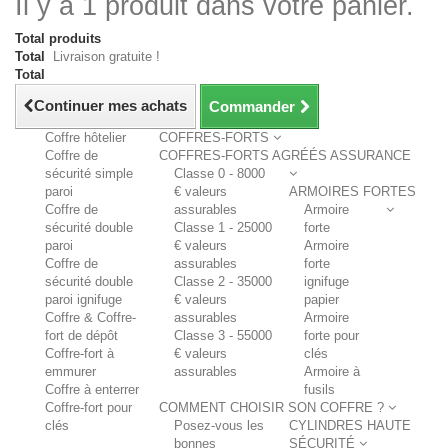
Il y a 1 produit dans votre panier.
Total produits
Total
Livraison gratuite !
Total
Continuer mes achats
Commander
Coffre hôtelier
COFFRES-FORTS
Coffre de
COFFRES-FORTS AGRÉÉS ASSURANCE
sécurité simple
Classe 0 - 8000
paroi
€ valeurs
ARMOIRES FORTES
Coffre de
assurables
Armoire
sécurité double
Classe 1 - 25000
forte
paroi
€ valeurs
Armoire
Coffre de
assurables
forte
sécurité double
Classe 2 - 35000
ignifuge
paroi ignifuge
€ valeurs
papier
Coffre & Coffre-
assurables
Armoire
fort de dépôt
Classe 3 - 55000
forte pour
Coffre-fort à
€ valeurs
clés
emmurer
assurables
Armoire à
Coffre à enterrer
fusils
Coffre-fort pour
COMMENT CHOISIR SON COFFRE ?
clés
Posez-vous les
CYLINDRES HAUTE
bonnes
SÉCURITÉ